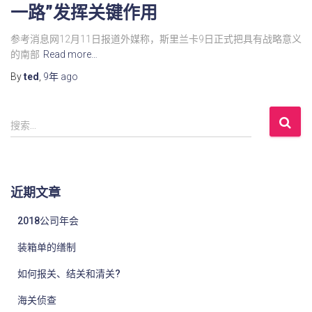
一路”发挥关键作用
参考消息网12月11日报道外媒称，斯里兰卡9日正式把具有战略意义
的南部
Read more…
By
ted
,
9年
ago
搜
搜索…
索
：
近期文章
2018公司年会
装箱单的缮制
如何报关、结关和清关?
海关侦查